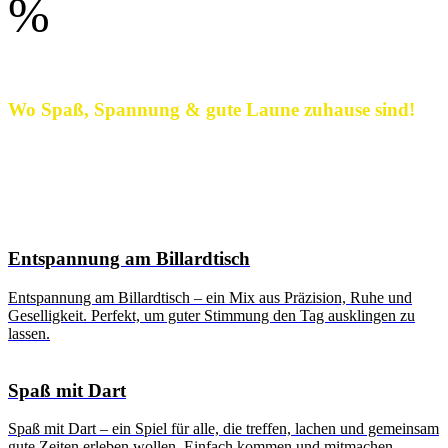
%
Wo Spaß, Spannung & gute Laune zuhause sind!
Lust auf Action und Abwechslung? Dann ab in den City-Pub
Walldorf! Egal ob Kicker, Billard, Dart oder an den Spielautomaten
– hier wird gespielt, gelacht und gefeiert! Genieß coole Drinks, triff
nette Leute und erlebe echte Pub-Atmosphäre mitten in Walldorf.
Entspannung am Billardtisch
Entspannung am Billardtisch – ein Mix aus Präzision, Ruhe und
Geselligkeit. Perfekt, um guter Stimmung den Tag ausklingen zu
lassen.
Spaß mit Dart
Spaß mit Dart – ein Spiel für alle, die treffen, lachen und gemeinsam
gute Zeiten erleben wollen. Einfach kommen und mitmachen.