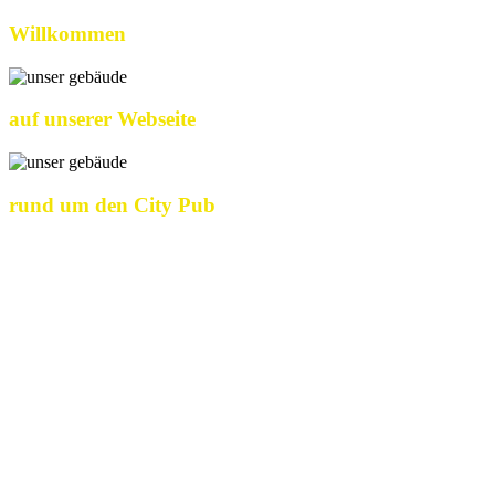
Willkommen
auf unserer Webseite
rund um den City Pub
City Pub Walldorf
Bei uns ist Gastfreundschaft Zuhause.
Seit über 30 Jahren führen wir unseren familiengeprägten
Gastronomie- und Pensionsbetrieb mit Herz, Leidenschaft und
einem offenen Ohr für unsere Gäste – mitten im charmanten
Zentrum der Astorstadt Walldorf bei Heidelberg.