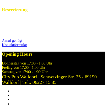
Reservierung
Reservierungen nehmen wir während unserer Öffnungszeiten gerne
per Telefon über 06227 15 85 entgegen. Alternativ könnt ihr uns
Euren Reservierungswunsch jederzeit gerne hier über unser
Kontaktformular mitteilen.
Anruf genügt
Kontaktformular
Opening Hours
Donnerstag von 17:00 - 1:00 Uhr
Freitag von 17:00 - 1:00 Uhr
Samstag von 17:00 - 1:00 Uhr
City Pub Walldorf | Schwetzinger Str. 25 - 69190
Walldorf | Tel.: 06227 15 85
Anfahrt
Cookies
Datenschutz
Impressum