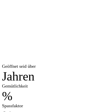
Unser Haus vereint Tradition, Herzlichkeit und badische
Lebensfreude auf ganz natürliche Weise. Hier wird noch frisch
gekocht, herzlich serviert und ehrlich gelächelt. Im City Pub treffen
gemütliches Ambiente und regionale Küche aufeinander – ein Platz
zum Genießen, Lachen und Ankommen.
Geöffnet seid über
Jahren
Gemütlichkeit
%
Spassfaktor